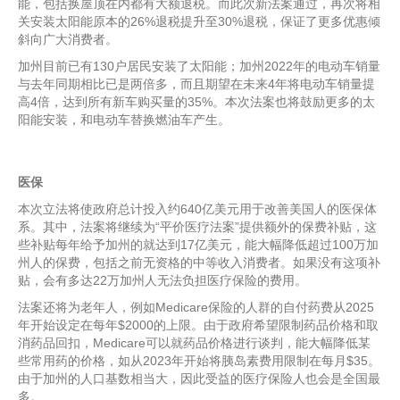
能，包括换屋顶在内都有大额退税。而此次新法案通过，再次将相
关安装太阳能原本的26%退税提升至30%退税，保证了更多优惠倾
斜向广大消费者。
加州目前已有130户居民安装了太阳能；加州2022年的电动车销量
与去年同期相比已是两倍多，而且期望在未来4年将电动车销量提
高4倍，达到所有新车购买量的35%。本次法案也将鼓励更多的太
阳能安装，和电动车替换燃油车产生。
医保
本次立法将使政府总计投入约640亿美元用于改善美国人的医保体
系。其中，法案将继续为“平价医疗法案”提供额外的保费补贴，这
些补贴每年给予加州的就达到17亿美元，能大幅降低超过100万加
州人的保费，包括之前无资格的中等收入消费者。如果没有这项补
贴，会有多达22万加州人无法负担医疗保险的费用。
法案还将为老年人，例如Medicare保险的人群的自付药费从2025
年开始设定在每年$2000的上限。由于政府希望限制药品价格和取
消药品回扣，Medicare可以就药品价格进行谈判，能大幅降低某
些常用药的价格，如从2023年开始将胰岛素费用限制在每月$35。
由于加州的人口基数相当大，因此受益的医疗保险人也会是全国最
多。