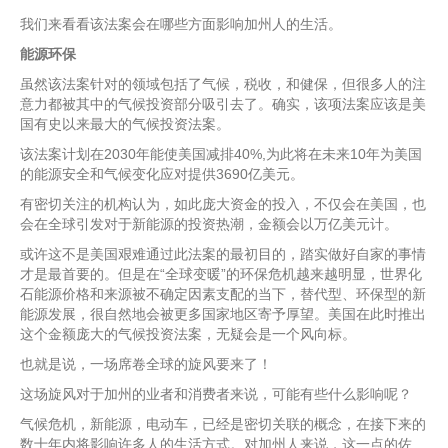
我们来看看该法案会在哪些方面影响加州人的生活。
能源环保
虽然该法案针对的领域包括了气候，税收，和健保，但很多人的注
意力都被其中的气候投资部分吸引去了。确实，该项法案应该是美
国有史以来最大的气候投资法案。
该法案计划在2030年能使美国减排40%,为此将在未来10年为美国
的能源安全和气候变化应对提供3690亿美元。
有密切关注的机构认为，如此庞大资金的投入，不仅会在美国，也
会在全球引发对于新能源的投资热潮，金额会以万亿美元计。
或许这不是美国艰难通过此法案的最初目的，踏实做好自家的事情
才是最首要的。但是在“全球变暖”的环保危机越来越明显，世界化
石能源价格和来源被不确定因素支配的当下，替代型、环保型的新
能源发展，很自然地会被更多国家地区寄予厚望。美国在此时推出
这个金额庞大的气候投资法案，无疑会是一个风向标。
也就是说，一场席卷全球的旋风要来了！
这场旋风对于加州的业者和消费者来说，可能有些什么影响呢？
气候危机，新能源，电动车，已经是密切关联的概念，在接下来的
数十年内将影响许多人的生活方式。对加州人来说，这一点的佐